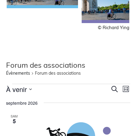
© Richard Ying
Forum des associations
Évènements
Forum des associations
Recher
Nav
À venir
Recherche
Liste
de
Sélectionnez
et
une
vue
septembre 2026
navigat
date.
Évè
de
SAM
5
vues
Évènem