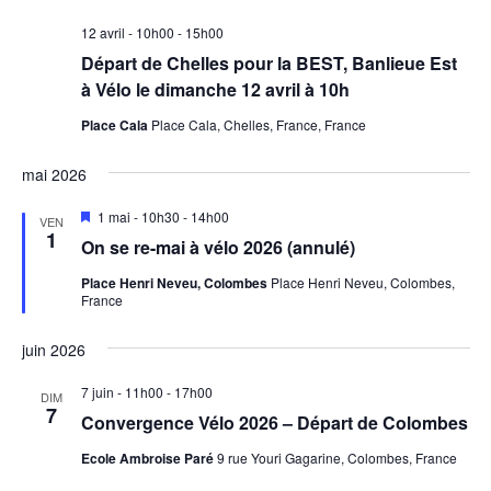
12 avril - 10h00
-
15h00
Départ de Chelles pour la BEST, Banlieue Est
à Vélo le dimanche 12 avril à 10h
Place Cala
Place Cala, Chelles, France, France
mai 2026
Mis
1 mai - 10h30
-
14h00
VEN
en
1
On se re-mai à vélo 2026 (annulé)
avant
Place Henri Neveu, Colombes
Place Henri Neveu, Colombes,
France
juin 2026
7 juin - 11h00
-
17h00
DIM
7
Convergence Vélo 2026 – Départ de Colombes
Ecole Ambroise Paré
9 rue Youri Gagarine, Colombes, France