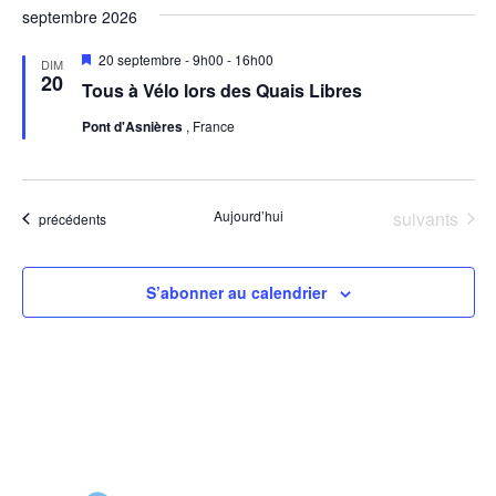
septembre 2026
Mis
20 septembre - 9h00
-
16h00
DIM
en
20
Tous à Vélo lors des Quais Libres
avant
Pont d'Asnières
, France
Évènements
Aujourd’hui
suivants
Évènements
précédents
S’abonner au calendrier