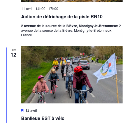
11 avril - 14h00
-
17h00
Action de défrichage de la piste RN10
2 avenue de la source de la Bièvre, Montigny-le-Bretonneux
2
avenue de la source de la Bièvre, Montigny-le-Bretonneux,
France
DIM
12
Mis
12 avril
en
Banlieue EST à vélo
avant