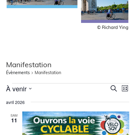
© Richard Ying
Manifestation
Évènements
Manifestation
Recher
Nav
À venir
Recherche
Liste
de
Sélectionnez
et
une
vue
avril 2026
navigat
date.
Évè
de
SAM
11
vues
Évènem