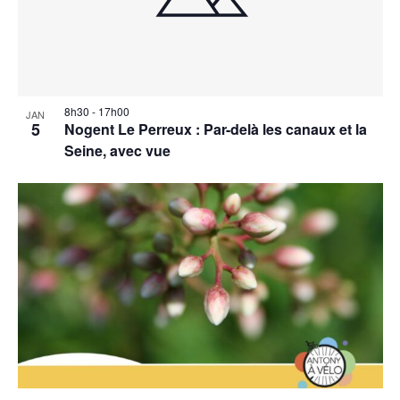
Photo
View
8h30
-
17h00
JAN
5
Nogent Le Perreux : Par-delà les canaux et la
Seine, avec vue