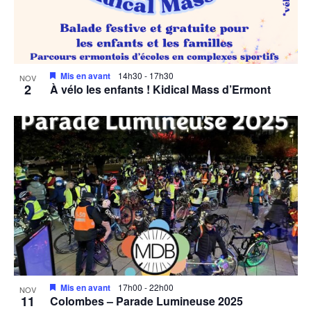
Mis en avant
14h30
-
17h30
NOV
2
À vélo les enfants ! Kidical Mass d’Ermont
Mis en avant
17h00
-
22h00
NOV
11
Colombes – Parade Lumineuse 2025