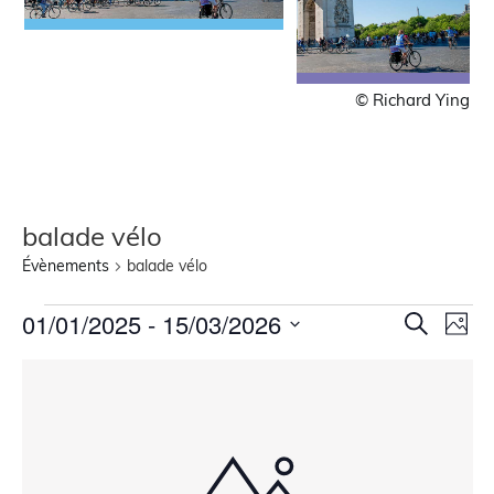
© Richard Ying
balade vélo
Évènements
balade vélo
Recher
Nav
01/01/2025
 - 
15/03/2026
Recherche
Photo
de
Sélectionnez
et
la
List
vue
navigat
date
Évè
of
de
events
vues
in
Évènem