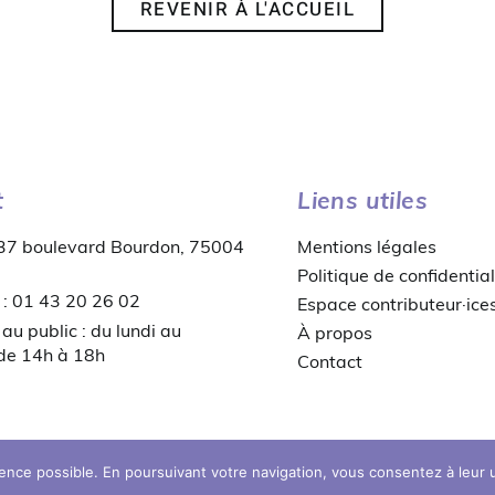
REVENIR À L'ACCUEIL
t
Liens utiles
 37 boulevard Bourdon, 75004
Mentions légales
Politique de confidential
 : 01 43 20 26 02
Espace contributeur·ice
au public : du lundi au
À propos
 de 14h à 18h
Contact
© copyright 2026 MDB
ience possible. En poursuivant votre navigation, vous consentez à leur ut