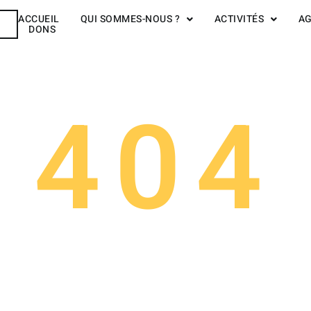
ACCUEIL
QUI SOMMES-NOUS ?
ACTIVITÉS
A
R
DONS
404