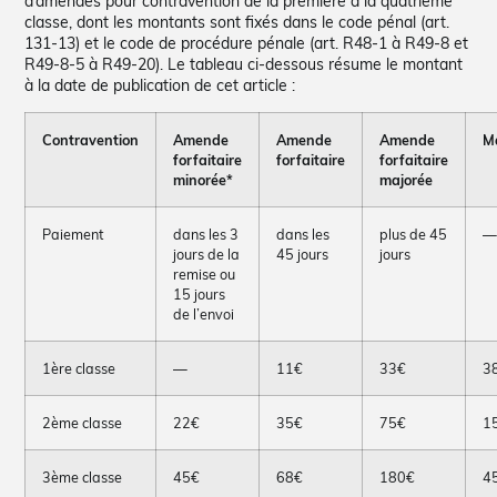
d’amendes pour contravention de la première à la quatrième
classe, dont les montants sont fixés dans le code pénal (art.
131-13) et le code de procédure pénale (art. R48-1 à R49-8 et
R49-8-5 à R49-20). Le tableau ci-dessous résume le montant
à la date de publication de cet article :
Contravention
Amende
Amende
Amende
M
forfaitaire
forfaitaire
forfaitaire
minorée*
majorée
Paiement
dans les 3
dans les
plus de 45
jours de la
45 jours
jours
remise ou
15 jours
de l’envoi
1ère classe
—
11€
33€
3
2ème classe
22€
35€
75€
1
3ème classe
45€
68€
180€
4