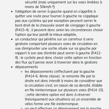
sécurité (mais uniquement sur les voies limitées à
moins de 50km/h !!)
l’obligation de serrer à gauche quand on s’apprête à
quitter une route pour tourner à gauche ne s’applique
pas aux cyclistes qui par exception peuvent serrer le
bord droit de la chaussée avant de s’engager à gauche
(R415-4) ; il peuvent donc selon les circonstances choisir
l’option qui leur paraît la mieux adaptée,
un conducteur qui pénètre sur un carrefour à sens
giratoire comportant plusieurs voies de circulation en
vue d’emprunter une sortie située sur sa gauche par
rapport à son axe d’entrée peut serrer à gauche (R412-
9) ; le cycliste peut donc choisir cette option en fonction
des flux qu’il pense avoir à traverser dans le giratoire.
dépassements
les dépassements s’effectuent par la gauche
(R414-6, 4ème classe) ;
le remonte-file par la
droite est donc interdit à moins de considérer que
la circulation s’est, en raison de sa densité, établie
en file ininterrompue sur plusieurs voies (R414-15)
;
cette dernière option est donc à réserver
théoriquement aux situations où un ensemble de
vélos forme une file ininterrompue
,
on peut effectuer un dépassement par la gauche