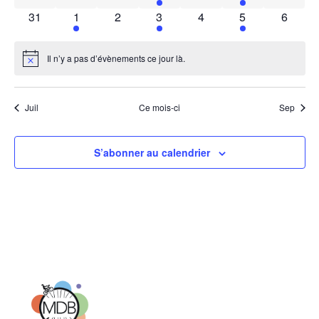
0 évènements
1 évènement
0 évènements
1 évènement
0 évènements
1 évènement
0 évèn
31
1
2
3
4
5
6
Il n’y a pas d’évènements ce jour là.
Notice
Juil
Ce mois-ci
Sep
S’abonner au calendrier