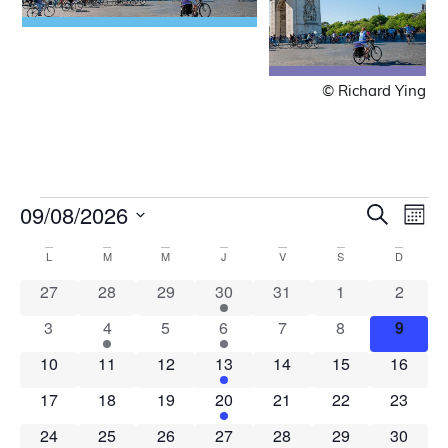
© Richard Ying
Recher
Nav
09/08/2026
Recherche
Mois
de
Sélectionnez
et
une
Calendrier
vue
L
M
M
J
V
S
D
navigat
date.
Évè
de
0 évènements
0 évènements
0 évènements
1 évènement
0 évènements
0 évènements
0 évèn
27
28
29
30
31
1
2
de
Évènements
0 évènements
1 évènement
0 évènements
1 évènement
0 évènements
0 évènements
0 évèn
3
4
5
6
7
8
9
vues
Évènem
0 évènements
0 évènements
0 évènements
1 évènement
0 évènements
0 évènements
0 évène
10
11
12
13
14
15
16
0 évènements
0 évènements
0 évènements
1 évènement
0 évènements
0 évènements
0 évène
17
18
19
20
21
22
23
0 évènements
0 évènements
0 évènements
1 évènement
0 évènements
1 évènement
0 évène
24
25
26
27
28
29
30