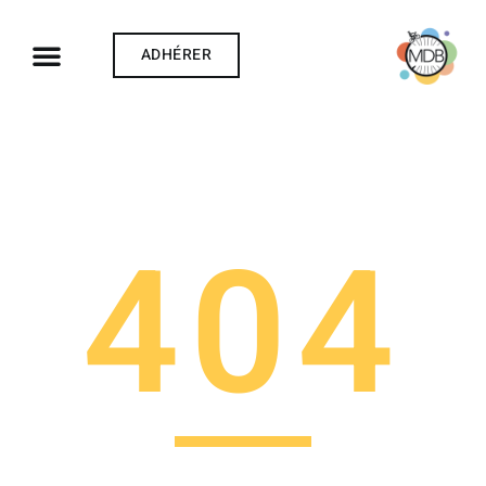
ADHÉRER
© Richard Ying
404