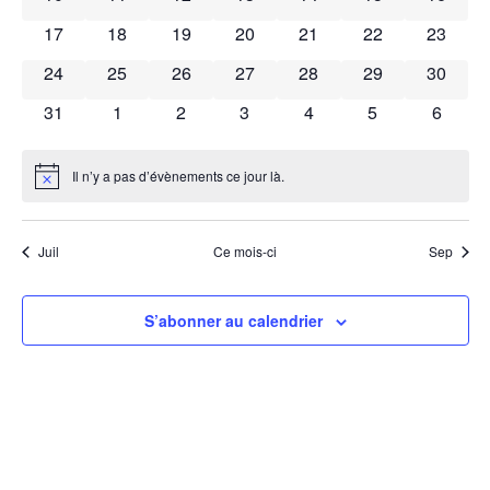
0 évènements
0 évènements
0 évènements
0 évènements
0 évènements
0 évènements
0 évène
17
18
19
20
21
22
23
0 évènements
0 évènements
0 évènements
0 évènements
0 évènements
0 évènements
0 évène
24
25
26
27
28
29
30
0 évènements
0 évènements
0 évènements
0 évènements
0 évènements
0 évènements
0 évèn
31
1
2
3
4
5
6
Il n’y a pas d’évènements ce jour là.
Notice
Juil
Ce mois-ci
Sep
S’abonner au calendrier