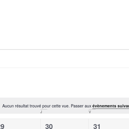
Aucun résultat trouvé pour cette vue. Passer aux
évènements suiva
Notice
J
V
0
0
0
29
30
31