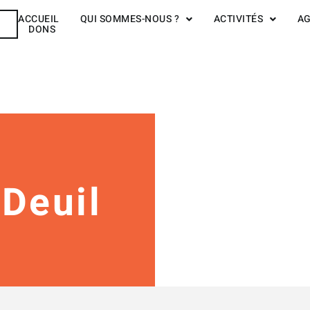
ACCUEIL
QUI SOMMES-NOUS ?
ACTIVITÉS
A
R
DONS
 Deuil