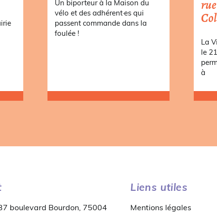
rue
s
Un biporteur à la Maison du
vélo et des adhérent·es qui
Co
irie
passent commande dans la
foulée !
La V
le 2
perm
à
t
Liens utiles
 37 boulevard Bourdon, 75004
Mentions légales