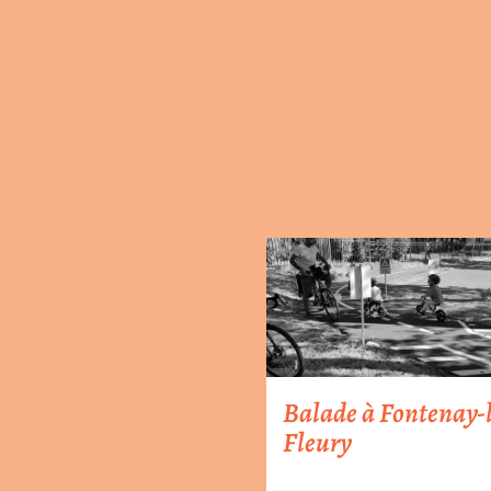
Balade à Fontenay-
Fleury