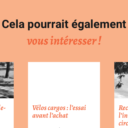
Cela pourrait également
vous intéresser !
le-
Vélos cargos : l’essai
Rec
avant l’achat
l’i
cir