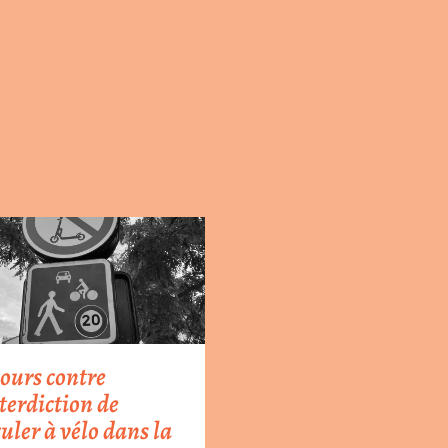
ours contre
nterdiction de
culer à vélo dans la