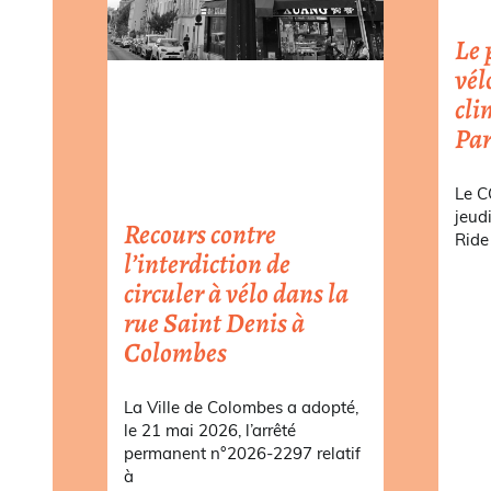
Le 
vél
cli
Par
Le C
jeud
Recours contre
Ride 
l’interdiction de
circuler à vélo dans la
rue Saint Denis à
Colombes
La Ville de Colombes a adopté,
le 21 mai 2026, l’arrêté
permanent n°2026-2297 relatif
à