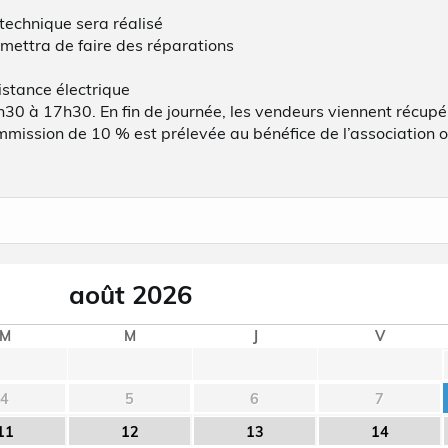
e technique sera réalisé
mettra de faire des réparations
istance électrique
h30 à 17h30. En fin de journée, les vendeurs viennent récupé
mmission de 10 % est prélevée au bénéfice de l’association o
août
2026
M
M
J
V
4
5
6
7
11
12
13
14