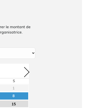
rer le montant de
rganisatrice.
S
1
8
15