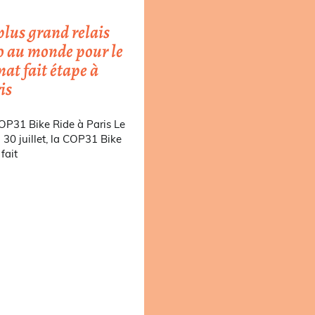
plus grand relais
o au monde pour le
mat fait étape à
is
OP31 Bike Ride à Paris Le
i 30 juillet, la COP31 Bike
fait