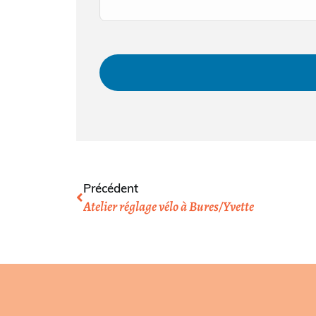
Précédent
Atelier réglage vélo à Bures/Yvette