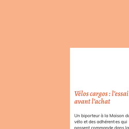
Vélos cargos : l’essai
avant l’achat
Un biporteur à la Maison d
vélo et des adhérent·es qui
passent commande dans l