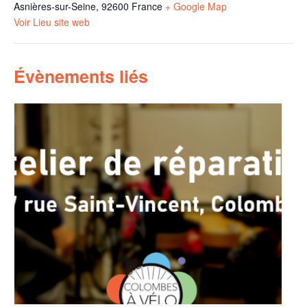
Asnières-sur-Seine
,
92600
France
+ Google Map
Voir Lieu site web
Évènements liés