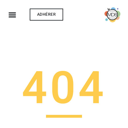
ADHÉRER
© Richard Ying
404