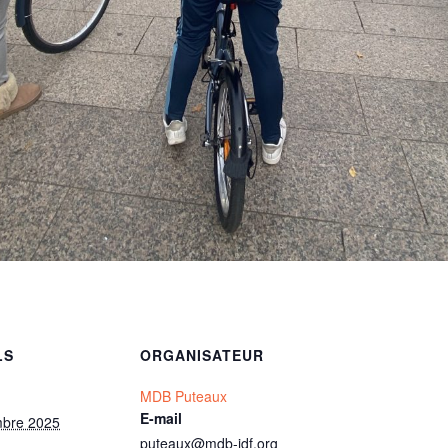
LS
ORGANISATEUR
MDB Puteaux
E-mail
mbre 2025
puteaux@mdb-idf.org