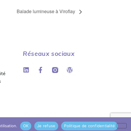
Balade lumineuse à Viroflay
Réseaux sociaux
ité
s
ilisation.
OK
Je refuse
Politique de confidentialité