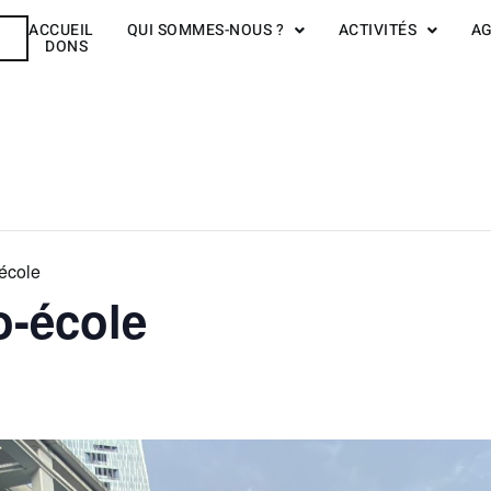
ACCUEIL
QUI SOMMES-NOUS ?
ACTIVITÉS
A
R
DONS
école
o-école