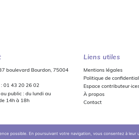
t
Liens utiles
 37 boulevard Bourdon, 75004
Mentions légales
Politique de confidential
 : 01 43 20 26 02
Espace contributeur·ice
au public : du lundi au
À propos
 de 14h à 18h
Contact
© copyright 2026 MDB
ience possible. En poursuivant votre navigation, vous consentez à leur ut