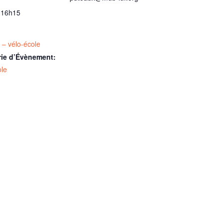
 16h15
 – vélo-école
rie d’Évènement:
ole