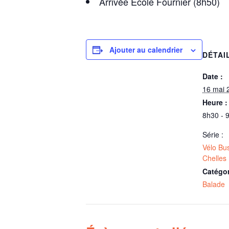
Arrivée École Fournier (8h50)
Ajouter au calendrier
DÉTAI
Date :
16 mai 
Heure :
8h30 - 
Série :
Vélo Bu
Chelles
Catégo
Balade