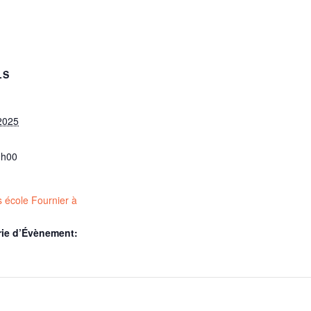
LS
2025
9h00
s école Fournier à
rie d’Évènement: