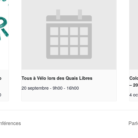
o
Tous à Vélo lors des Quais Libres
Col
– 2
20 septembre - 9h00
-
16h00
0
4 oc
nférences
Parl