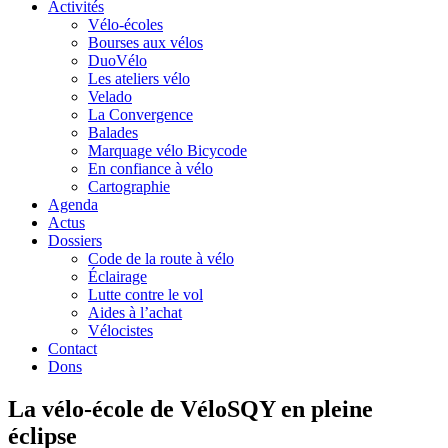
Activités
Vélo-écoles
Bourses aux vélos
DuoVélo
Les ateliers vélo
Velado
La Convergence
Balades
Marquage vélo Bicycode
En confiance à vélo
Cartographie
Agenda
Actus
Dossiers
Code de la route à vélo
Éclairage
Lutte contre le vol
Aides à l’achat
Vélocistes
Contact
Dons
La vélo-école de VéloSQY en pleine
éclipse