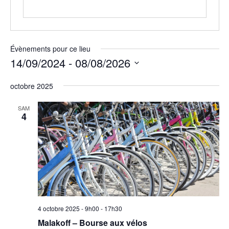
Évènements pour ce lieu
14/09/2024
 - 
08/08/2026
Sélectionnez
une
octobre 2025
date.
SAM
4
4 octobre 2025 - 9h00
-
17h30
Malakoff – Bourse aux vélos