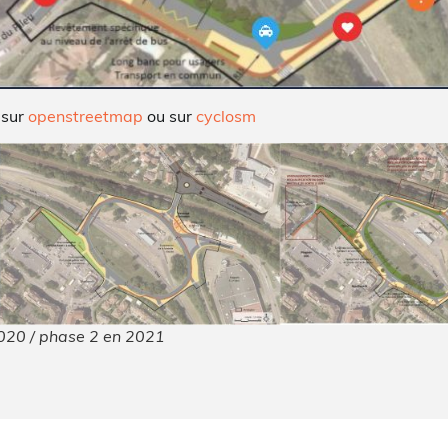
r sur
openstreetmap
ou sur
cyclosm
2020 / phase 2 en 2021