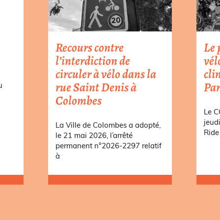
Recours contre
Le 
l’interdiction de
vél
circuler à vélo dans la
cli
rue Saint Denis à
Par
u
Colombes
a
Le C
jeud
La Ville de Colombes a adopté,
Ride 
le 21 mai 2026, l’arrêté
permanent n°2026-2297 relatif
à