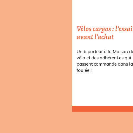
Vélos cargos : l’essai
avant l’achat
Un biporteur à la Maison d
vélo et des adhérent·es qui
passent commande dans l
foulée !