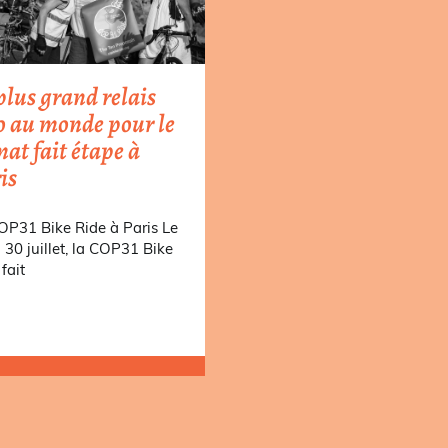
plus grand relais
o au monde pour le
mat fait étape à
is
OP31 Bike Ride à Paris Le
i 30 juillet, la COP31 Bike
fait