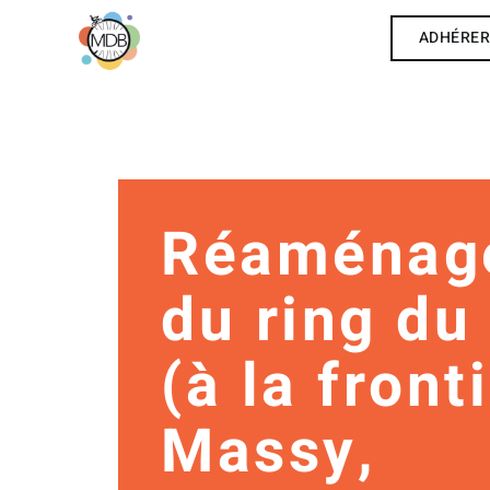
ADHÉRE
Réaménag
du ring du
(à la front
Massy,