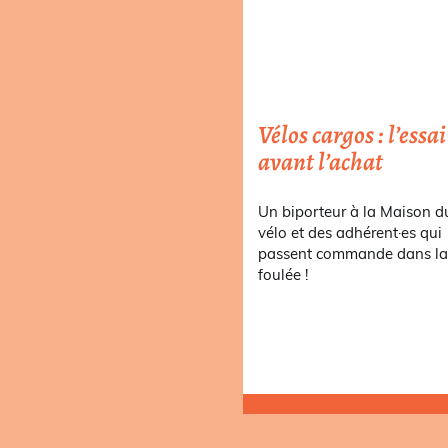
Vélos cargos : l’essai
avant l’achat
Un biporteur à la Maison d
vélo et des adhérent·es qui
passent commande dans l
foulée !