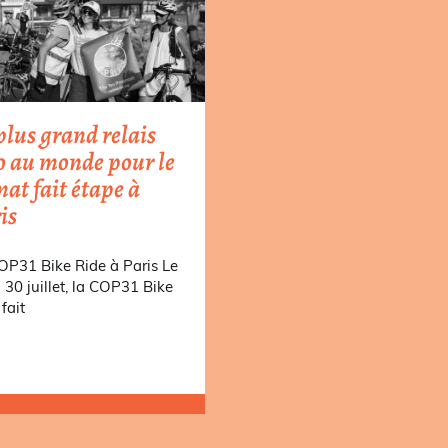
plus grand relais
o au monde pour le
mat fait étape à
is
OP31 Bike Ride à Paris Le
i 30 juillet, la COP31 Bike
fait