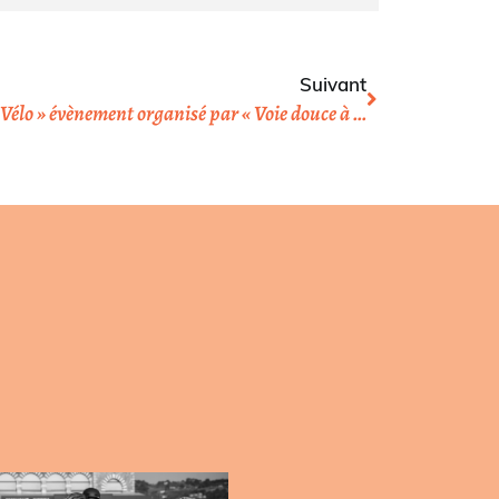
Suivant
Participation MAAV à « Osez le Vélo » évènement organisé par « Voie douce à Milly »