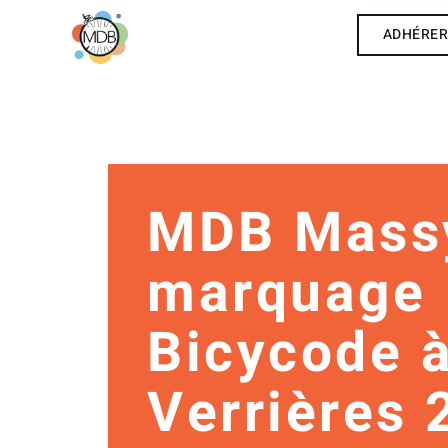
ADHÉRE
MDB Mass
marquage
Bicycode 
Verrières 