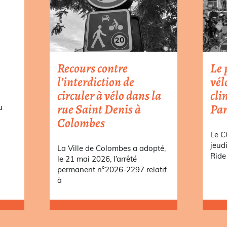
Recours contre
Le 
l’interdiction de
vél
circuler à vélo dans la
cli
rue Saint Denis à
Par
u
Colombes
a
Le C
jeud
La Ville de Colombes a adopté,
Ride 
le 21 mai 2026, l’arrêté
permanent n°2026-2297 relatif
à