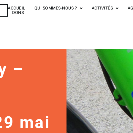
ACCUEIL
QUI SOMMES-NOUS ?
ACTIVITÉS
A
R
DONS
y –
à
29 mai