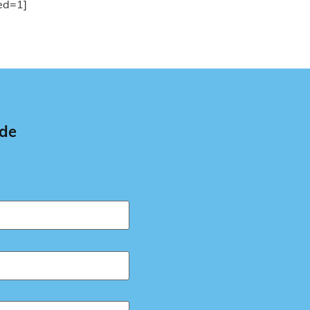
eed=1]
 de