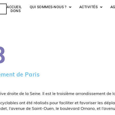
ACCUEIL
QUI SOMMES-NOUS ?
ACTIVITÉS
A
R
DONS
8
ment de Paris
e droite de la Seine. Il est le troisième arrondissement de la
clables ont été réalisés pour faciliter et favoriser les dé
adet, l’avenue de Saint-Ouen, le boulevard Ornano, et l’aven