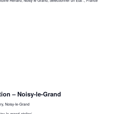
toine Renard, Noisy le Grand, Sélectionner un État :, France
ation – Noisy-le-Grand
rry, Noisy-le-Grand
isy-le-grand-atelier/