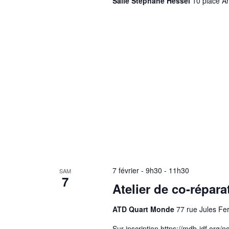
Salle Stéphane Hessel
10 place An
7 février - 9h30
-
11h30
SAM
7
Atelier de co-répar
ATD Quart Monde
77 rue Jules Fe
Sur inscription https://mdb-idf.org/no