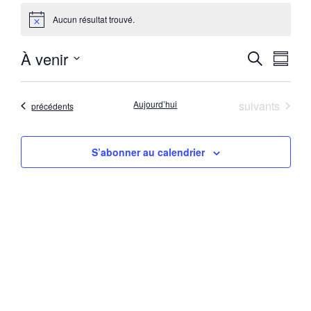
Aucun résultat trouvé.
Notice
Recherc
Navi
À venir
Recherche
Résum
de
Sélectionnez
et
la
vues
navigat
date
Évènements
Évè
Aujourd’hui
suivants
Évènements
précédents
de
vues
S’abonner au calendrier
Évènem