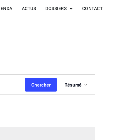
GENDA
ACTUS
DOSSIERS
CONTACT
Navigation
Chercher
Résumé
de
vues
Évènement