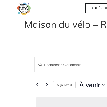
ADHÉRE
Maison du vélo – R
Recherche
Saisir
mot-
clé.
et
Rechercher
Évènements
par
navigation
À venir
mot-
Aujourd’hui
clé.
Sélectionnez
de
la
date
vues