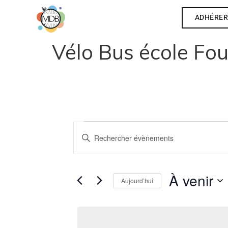
ADHÉRE
Vélo Bus école Fou
Recherche
Saisir
mot-
clé.
et
Rechercher
Évènements
par
navigation
À venir
mot-
Aujourd’hui
clé.
Sélectionnez
de
la
date
vues