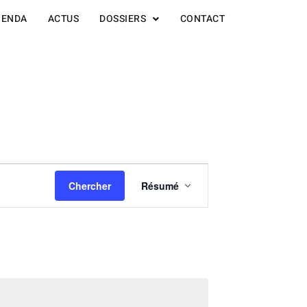
GENDA
ACTUS
DOSSIERS
CONTACT
Navigation
Chercher
Résumé
de
vues
Évènement