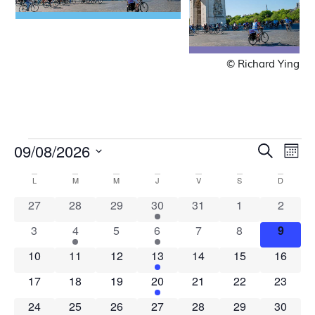
© Richard Ying
Recher
Nav
09/08/2026
Recherche
Mois
de
Sélectionnez
et
une
Calendrier
vue
L
M
M
J
V
S
D
navigat
date.
Évè
de
0 évènements
0 évènements
0 évènements
1 évènement
0 évènements
0 évènements
0 évèn
27
28
29
30
31
1
2
de
Évènements
0 évènements
1 évènement
0 évènements
1 évènement
0 évènements
0 évènements
0 évèn
3
4
5
6
7
8
9
vues
Évènem
0 évènements
0 évènements
0 évènements
1 évènement
0 évènements
0 évènements
0 évène
10
11
12
13
14
15
16
0 évènements
0 évènements
0 évènements
1 évènement
0 évènements
0 évènements
0 évène
17
18
19
20
21
22
23
0 évènements
0 évènements
0 évènements
1 évènement
0 évènements
1 évènement
0 évène
24
25
26
27
28
29
30