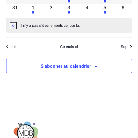
0 évènements
1 évènement
0 évènements
1 évènement
0 évènements
1 évènement
0 évèn
31
1
2
3
4
5
6
Il n’y a pas d’évènements ce jour là.
Notice
Juil
Ce mois-ci
Sep
S’abonner au calendrier