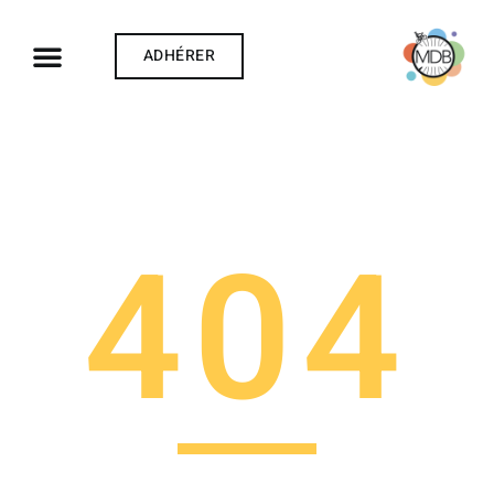
ADHÉRER
© Richard Ying
404