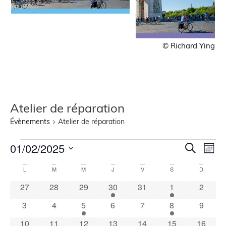
© Richard Ying
Atelier de réparation
Évènements
Atelier de réparation
Recher
Nav
01/02/2025
Recherche
Mois
de
Sélectionnez
et
une
Calendrier
vue
L
M
M
J
V
S
D
navigat
date.
Évè
de
0 évènements
0 évènements
0 évènements
1 évènement
0 évènements
1 évènement
0 évèn
27
28
29
30
31
1
2
de
Évènements
0 évènements
0 évènements
1 évènement
0 évènements
0 évènements
1 évènement
0 évèn
3
4
5
6
7
8
9
vues
Évènem
0 évènements
0 évènements
0 évènements
1 évènement
0 évènements
1 évènement
0 évène
10
11
12
13
14
15
16