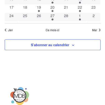
0 évènements
0 évènements
1 évènement
1 évènement
0 évènements
1 évènement
0 évène
17
18
19
20
21
22
23
0 évènements
0 évènements
0 évènements
1 évènement
0 évènements
1 évènement
0 évèn
24
25
26
27
28
1
2
Jan
Ce mois-ci
Mar
S’abonner au calendrier