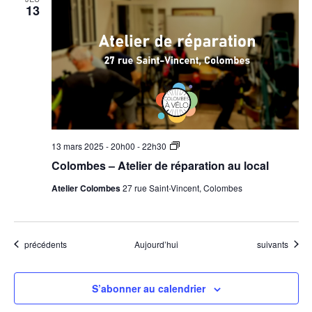
13
Colombes
13 mars 2025 - 20h00
-
22h30
–
Colombes – Atelier de réparation au local
Atelier
de
Atelier Colombes
27 rue Saint-Vincent, Colombes
réparation
au
local
Évènements
Évènements
précédents
Aujourd’hui
suivants
S’abonner au calendrier