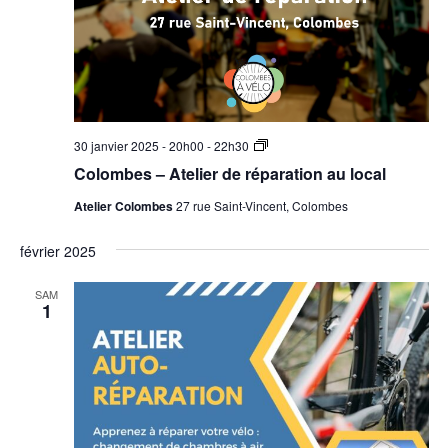
Colombes
30 janvier 2025 - 20h00
-
22h30
–
Colombes – Atelier de réparation au local
Atelier
de
Atelier Colombes
27 rue Saint-Vincent, Colombes
réparation
au
local
février 2025
SAM
1