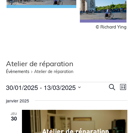
© Richard Ying
Atelier de réparation
Évènements
Atelier de réparation
Recher
Nav
30/01/2025
 - 
13/03/2025
Recherche
Liste
de
Sélectionnez
et
une
vue
janvier 2025
navigat
date.
Évè
de
JEU
30
vues
Évènem