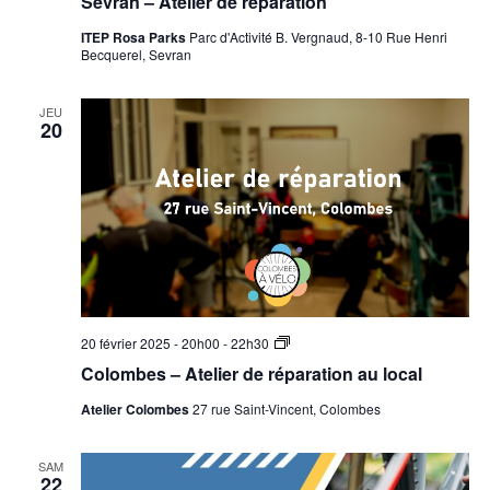
Sevran – Atelier de réparation
ITEP Rosa Parks
Parc d'Activité B. Vergnaud, 8-10 Rue Henri
Becquerel, Sevran
JEU
20
Colombes
20 février 2025 - 20h00
-
22h30
–
Colombes – Atelier de réparation au local
Atelier
de
Atelier Colombes
27 rue Saint-Vincent, Colombes
réparation
au
local
SAM
22