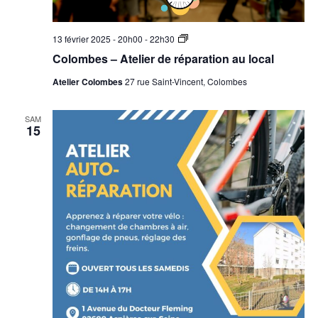
Colombes
13 février 2025 - 20h00
-
22h30
–
Colombes – Atelier de réparation au local
Atelier
de
Atelier Colombes
27 rue Saint-Vincent, Colombes
réparation
au
local
SAM
15