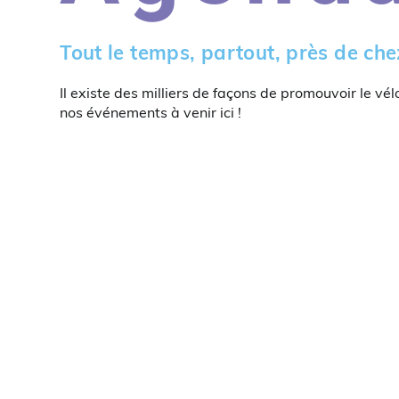
Tout le temps, partout, près de che
Il existe des milliers de façons de promouvoir le vél
nos événements à venir ici !
lundi,
No
mardi,
No
0h00
events
events
juin
juin
1h00
on
on