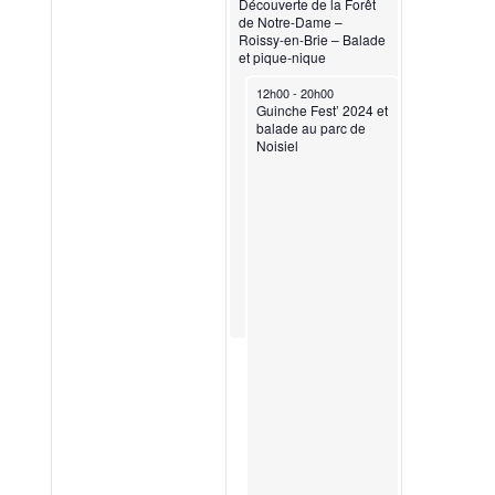
Découverte de la Forêt
de Notre-Dame –
Roissy-en-Brie – Balade
et pique-nique
June 16, 2024
12h00
-
20h00
Guinche Fest’ 2024 et
balade au parc de
Noisiel