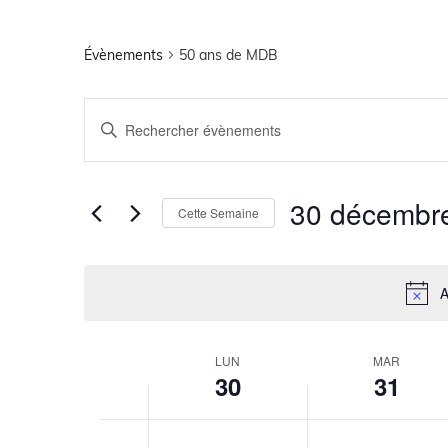
Évènements
50 ans de MDB
Recherche
Saisir
mot-
clé.
et
Rechercher
Évènements
par
navigation
30 décembr
mot-
Cette Semaine
clé.
Sélectionnez
de
la
date
vues
A
Évènements
LUN
MAR
Semaine
30
31
du
lundi,
No
mardi,
No
0h00