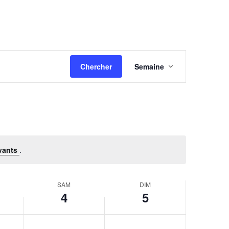
Navigation
Chercher
Semaine
de
vues
Évènement
vants
.
SAM
DIM
4
5
samedi,
No
dimanche,
No