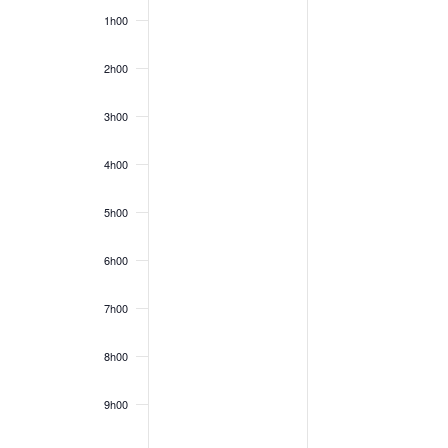
events
events
Évènements
décembre
décembre
1h00
on
on
30,
31,
this
this
2h00
2024
2024
day.
day.
3h00
4h00
5h00
6h00
7h00
8h00
9h00