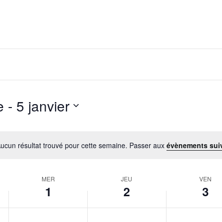
e
 - 
5 janvier
ucun résultat trouvé pour cette semaine. Passer aux
évènements sui
Notice
MER
JEU
VEN
1
2
3
mercredi,
No
jeudi,
No
vendredi,
No