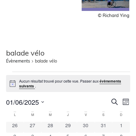
© Richard Ying
balade vélo
Évènements
balade vélo
Aucun résultat trouvé pour cette vue. Passer aux
évènements
Notice
suivants
.
Recher
Nav
01/06/2025
Recherche
Mois
de
Sélectionnez
et
une
Calendrier
vue
L
M
M
J
V
S
D
navigat
date.
Évè
de
0 évènements
0 évènements
0 évènements
0 évènements
0 évènements
0 évènements
0 évèn
26
27
28
29
30
31
1
de
Évènements
0 évènements
0 évènements
0 évènements
0 évènements
0 évènements
0 évènements
0 évèn