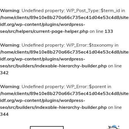
Warning
: Undefined property: WP_Post_Type::$term_id in
/home/clients/89e10e8b270a66c735ec41d04e53c4d8/site
idf.org/wp-content/plugins/wordpress-
seo/src/helpers/current-page-helper.php
on line
133
Warning
: Undefined property: WP_Error::$taxonomy in
/home/clients/89e10e8b270a66c735ec41d04e53c4d8/site
idf.org/wp-content/plugins/wordpress-
seo/src/builders/indexable-hierarchy-builder.php
on line
342
Warning
: Undefined property: WP_Error::$parent in
/home/clients/89e10e8b270a66c735ec41d04e53c4d8/site
idf.org/wp-content/plugins/wordpress-
seo/src/builders/indexable-hierarchy-builder.php
on line
344