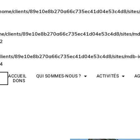
home/clients/89e10e8b270a66c735ec41d04e53c4d8/sites/m
me/clients/89e10e8b270a66c735ec41d04e53c4d8/sites/mdb
2
clients/89e10e8b270a66c735ec41d04e53c4d8/sites/mdb-id
4
ACCUEIL
QUI SOMMES-NOUS ?
ACTIVITÉS
A
R
DONS