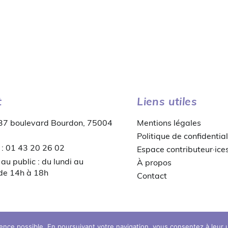
t
Liens utiles
 37 boulevard Bourdon, 75004
Mentions légales
Politique de confidential
 : 01 43 20 26 02
Espace contributeur·ice
au public : du lundi au
À propos
 de 14h à 18h
Contact
© copyright 2026 MDB
ience possible. En poursuivant votre navigation, vous consentez à leur ut