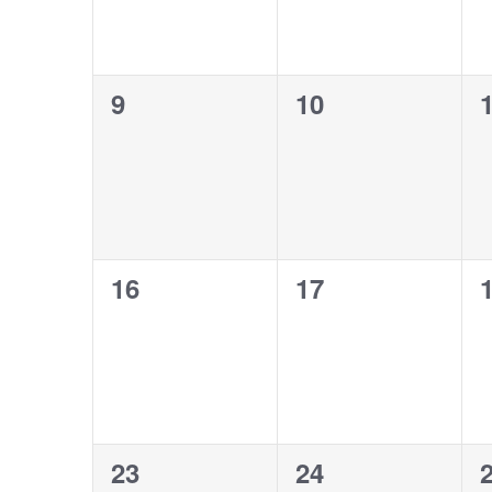
0
0
9
10
évènement,
évènement,
0
0
16
17
évènement,
évènement,
0
0
23
24