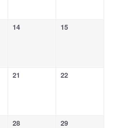
0
0
14
15
,
évènement,
évènement,
0
0
21
22
,
évènement,
évènement,
0
0
28
29