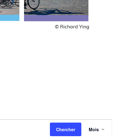
© Richard Ying
Navigation
Chercher
Mois
de