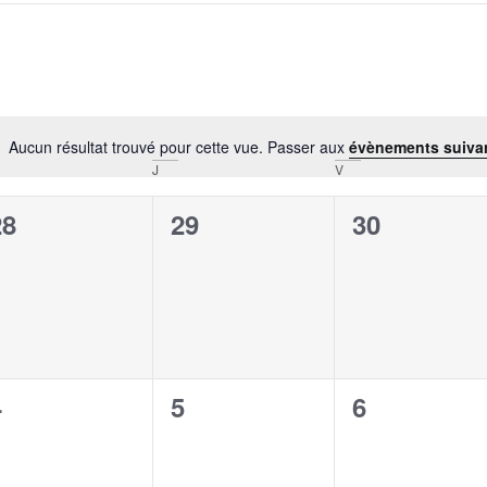
Aucun résultat trouvé pour cette vue. Passer aux
évènements suiva
Notice
J
V
0
0
0
28
29
30
évènement,
évènement,
évènement
0
0
0
4
5
6
évènement,
évènement,
évènement