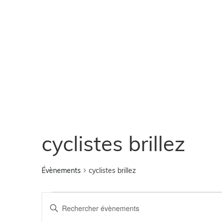
cyclistes brillez
Évènements
cyclistes brillez
Recherche
Saisir
mot-
clé.