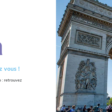
a
z vous !
o : retrouvez