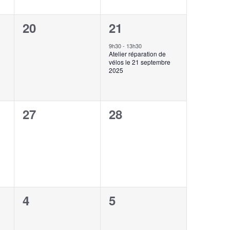
0
1
20
21
,
évènement,
évènement,
9h30
-
13h30
Atelier réparation de
vélos le 21 septembre
2025
0
0
27
28
,
évènement,
évènement,
0
0
4
5
,
évènement,
évènement,