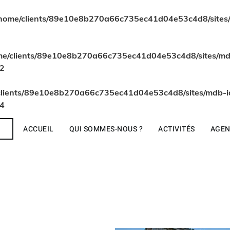
home/clients/89e10e8b270a66c735ec41d04e53c4d8/sites/m
me/clients/89e10e8b270a66c735ec41d04e53c4d8/sites/mdb
2
clients/89e10e8b270a66c735ec41d04e53c4d8/sites/mdb-id
4
R
ACCUEIL
QUI SOMMES-NOUS ?
ACTIVITÉS
AGE