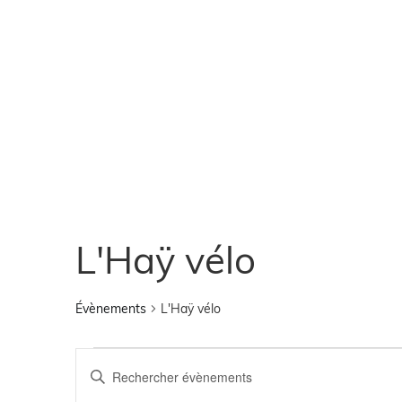
L'Haÿ vélo
Évènements
L'Haÿ vélo
Recherche
Saisir
mot-
clé.