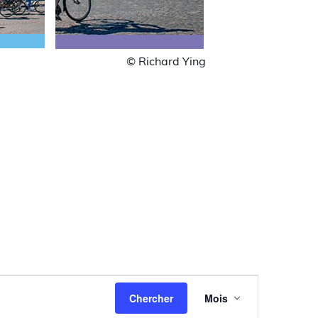
© Richard Ying
Navigation
Chercher
Mois
de