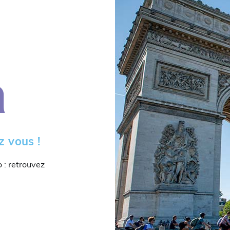
a
z vous !
o : retrouvez