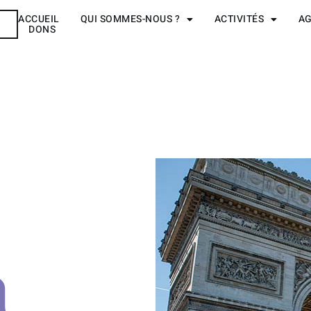
ACCUEIL
QUI SOMMES-NOUS ?
ACTIVITÉS
A
R
DONS
a