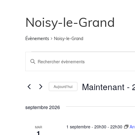
Noisy-le-Grand
Évènements
Noisy-le-Grand
Recherche
Saisir
mot-
clé.
et
Rechercher
Évènements
par
navigation
Maintenant
 - 
mot-
Aujourd’hui
clé.
Sélectionnez
de
une
date.
septembre 2026
vues
Évènements
1 septembre - 20h30
-
22h30
An
MAR
1