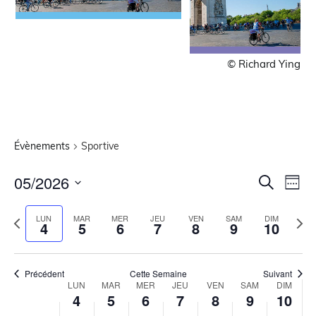
© Richard Ying
Évènements
Sportive
Recher
Nav
05/2026
Recherche
Sema
de
Sélectionnez
et
la
vue
Semaine
Sem
LUN
MAR
MER
JEU
VEN
SAM
DIM
navigat
date
4
5
6
7
8
9
10
Évè
précédente
suiv
de
vues
Précédent
Cette Semaine
Suivant
Évènem
Semaine
LUN
MAR
MER
JEU
VEN
SAM
DIM
4
5
6
7
8
9
10
du