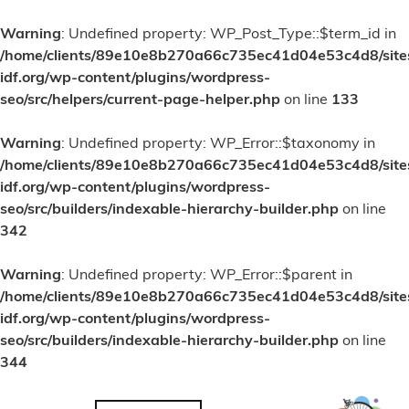
Warning
: Undefined property: WP_Post_Type::$term_id in
/home/clients/89e10e8b270a66c735ec41d04e53c4d8/site
idf.org/wp-content/plugins/wordpress-
seo/src/helpers/current-page-helper.php
on line
133
Warning
: Undefined property: WP_Error::$taxonomy in
/home/clients/89e10e8b270a66c735ec41d04e53c4d8/site
idf.org/wp-content/plugins/wordpress-
seo/src/builders/indexable-hierarchy-builder.php
on line
342
Warning
: Undefined property: WP_Error::$parent in
/home/clients/89e10e8b270a66c735ec41d04e53c4d8/site
idf.org/wp-content/plugins/wordpress-
seo/src/builders/indexable-hierarchy-builder.php
on line
344