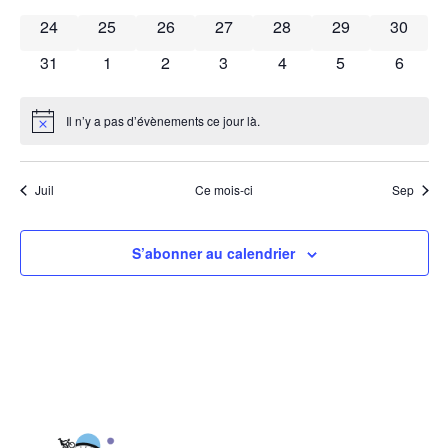
0 évènements
0 évènements
0 évènements
0 évènements
0 évènements
0 évènements
0 évène
24
25
26
27
28
29
30
0 évènements
0 évènements
0 évènements
0 évènements
0 évènements
0 évènements
0 évèn
31
1
2
3
4
5
6
Il n’y a pas d’évènements ce jour là.
Notice
Juil
Ce mois-ci
Sep
S’abonner au calendrier