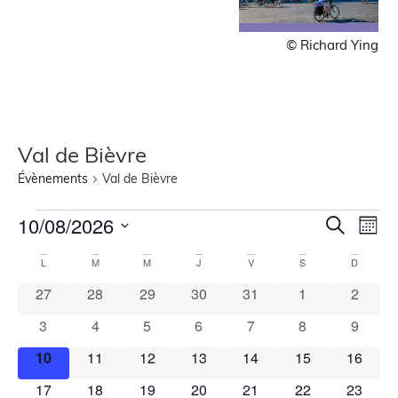
© Richard Ying
Val de Bièvre
Évènements
Val de Bièvre
Recher
Nav
10/08/2026
Recherche
Mois
de
Sélectionnez
et
une
Calendrier
vue
L
M
M
J
V
S
D
navigat
date.
Évè
de
0 évènements
0 évènements
0 évènements
0 évènements
0 évènements
0 évènements
0 évèn
27
28
29
30
31
1
2
de
Évènements
0 évènements
0 évènements
0 évènements
0 évènements
0 évènements
0 évènements
0 évèn
3
4
5
6
7
8
9
vues
Évènem
0 évènements
0 évènements
0 évènements
0 évènements
0 évènements
0 évènements
0 évène
10
11
12
13
14
15
16
0 évènements
0 évènements
0 évènements
0 évènements
0 évènements
0 évènements
0 évène
17
18
19
20
21
22
23