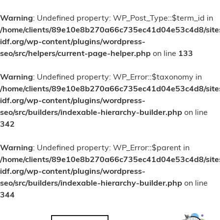
Warning
: Undefined property: WP_Post_Type::$term_id in
/home/clients/89e10e8b270a66c735ec41d04e53c4d8/site
idf.org/wp-content/plugins/wordpress-
seo/src/helpers/current-page-helper.php
on line
133
Warning
: Undefined property: WP_Error::$taxonomy in
/home/clients/89e10e8b270a66c735ec41d04e53c4d8/site
idf.org/wp-content/plugins/wordpress-
seo/src/builders/indexable-hierarchy-builder.php
on line
342
Warning
: Undefined property: WP_Error::$parent in
/home/clients/89e10e8b270a66c735ec41d04e53c4d8/site
idf.org/wp-content/plugins/wordpress-
seo/src/builders/indexable-hierarchy-builder.php
on line
344