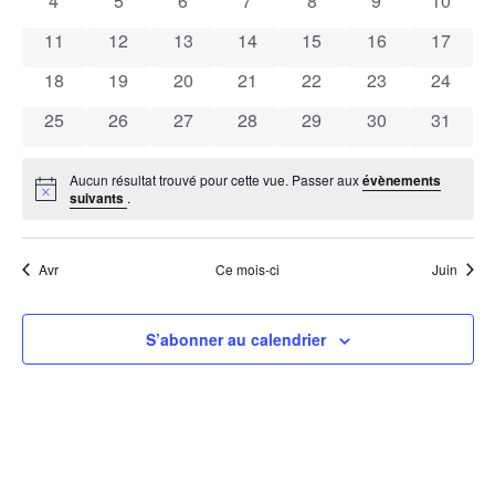
4
5
6
7
8
9
10
vues
Évènem
0 évènements
0 évènements
0 évènements
0 évènements
0 évènements
0 évènements
0 évène
11
12
13
14
15
16
17
0 évènements
0 évènements
0 évènements
0 évènements
0 évènements
0 évènements
0 évène
18
19
20
21
22
23
24
0 évènements
0 évènements
0 évènements
0 évènements
0 évènements
0 évènements
0 évène
25
26
27
28
29
30
31
Aucun résultat trouvé pour cette vue. Passer aux
évènements
Notice
suivants
.
Avr
Ce mois-ci
Juin
S’abonner au calendrier