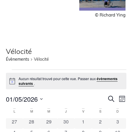
© Richard Ying
Vélocité
Évènements
Vélocité
Aucun résultat trouvé pour cette vue. Passer aux
évènements
Notice
suivants
.
Recher
Nav
01/05/2026
Recherche
Mois
de
Sélectionnez
et
une
Calendrier
vue
L
M
M
J
V
S
D
navigat
date.
Évè
de
0 évènements
0 évènements
0 évènements
0 évènements
0 évènements
0 évènements
0 évèn
27
28
29
30
1
2
3
de
Évènements
0 évènements
0 évènements
0 évènements
0 évènements
0 évènements
0 évènements
0 évène