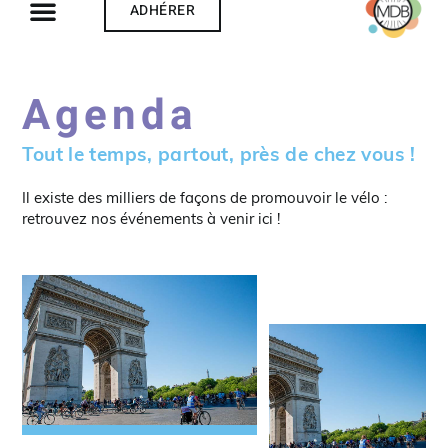
ADHÉRER
QUI SOMMES-NOUS ?
Agenda
Tout le temps, partout, près de chez vous !
Il existe des milliers de façons de promouvoir le vélo :
retrouvez nos événements à venir ici !