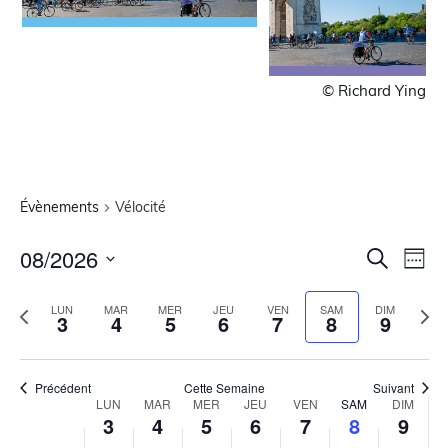
© Richard Ying
Évènements
Vélocité
Recher
Nav
08/2026
Recherche
Sema
de
Sélectionnez
et
la
vue
Semaine
Sem
LUN
MAR
MER
JEU
VEN
SAM
DIM
navigat
date
3
4
5
6
7
8
9
Évè
précédente
suiv
de
vues
Précédent
Cette Semaine
Suivant
Évènem
Semaine
LUN
MAR
MER
JEU
VEN
SAM
DIM
3
4
5
6
7
8
9
du