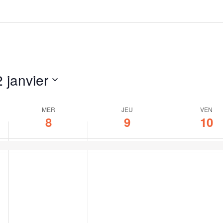
 janvier
MER
JEU
VEN
8
9
10
mercredi,
jeudi,
vendredi,
janvier
janvier
janvier
8,
9,
10,
2025
2025
2025