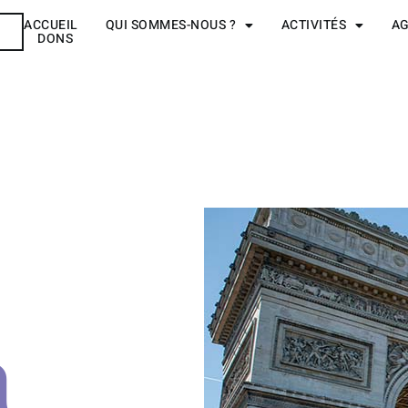
ACCUEIL
QUI SOMMES-NOUS ?
ACTIVITÉS
A
R
DONS
a