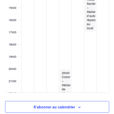
Asnières
–
15h00
Atelier
d’auto-
réparation
16h00
au
local
17h00
18h00
19h00
20h00
January 16, 2025
20h00
-
22h30
Colombes
–
21h00
Atelier
de
réparation
22h00
au
local
23h00
S’abonner au calendrier
00