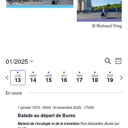
© Richard Ying
Recher
Nav
01/2025
Recherche
lundi,
mardi,
mercredi,
jeudi,
vendredi,
samedi,
dimanc
No
No
No
Sema
de
00
Sélectionnez
et
janvier
janvier
janvier
janvier
janvier
janvier
janvier
events
events
events
la
vue
1h00
13,
14,
15,
16,
17,
18,
19,
Semaine
Sem
on
on
on
LUN
MAR
MER
JEU
VEN
SAM
DIM
navigat
date
13
14
15
16
17
18
19
Évè
2025
2025
2025
2025
2025
2025
2025
précédente
suiv
this
this
this
de
2h00
day.
day.
day.
En cours
vues
3h00
Évènem
1 janvier 1970 - 0h00
-
8 novembre 2025 - 17h00
4h00
Balade au départ de Bures
Rue descartes, Bures sur
Maison de l'écologie et de la transition
5h00