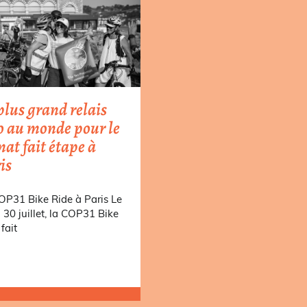
plus grand relais
o au monde pour le
mat fait étape à
is
OP31 Bike Ride à Paris Le
i 30 juillet, la COP31 Bike
fait