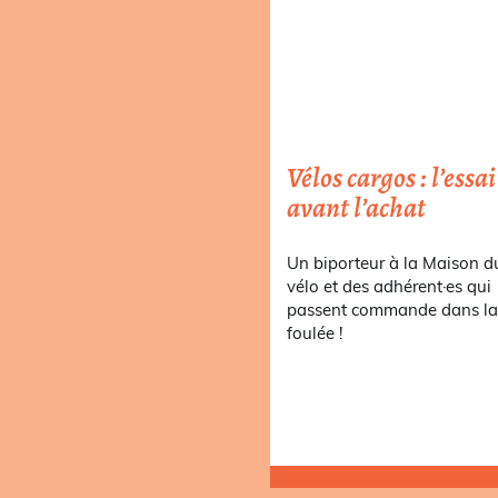
Vélos cargos : l’essai
avant l’achat
Un biporteur à la Maison d
vélo et des adhérent·es qui
passent commande dans l
foulée !