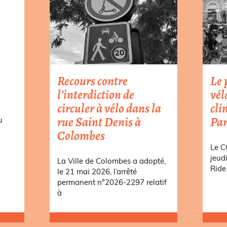
Recours contre
Le 
l’interdiction de
vél
circuler à vélo dans la
cli
rue Saint Denis à
Par
u
Colombes
a
Le C
jeud
La Ville de Colombes a adopté,
Ride 
le 21 mai 2026, l’arrêté
permanent n°2026-2297 relatif
à