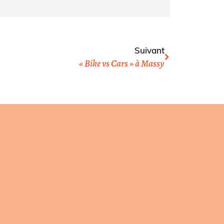
Suivant
« Bike vs Cars » à Massy