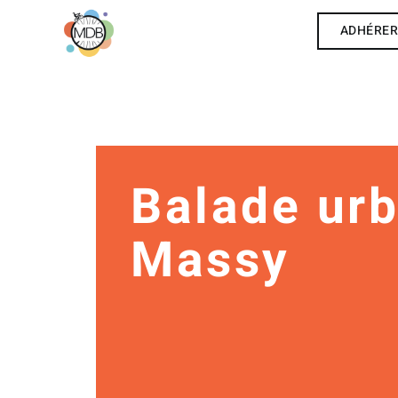
ADHÉRE
Balade urb
Massy