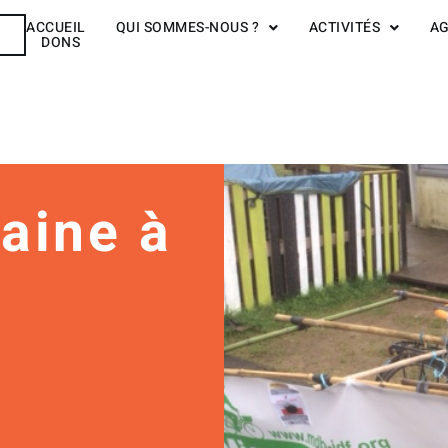
ACCUEIL
QUI SOMMES-NOUS ?
ACTIVITÉS
A
R
DONS
aine à