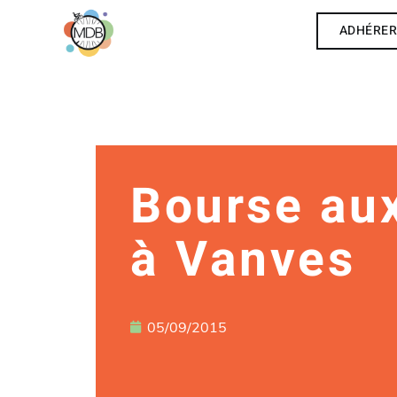
ADHÉRE
Bourse aux
à Vanves
05/09/2015