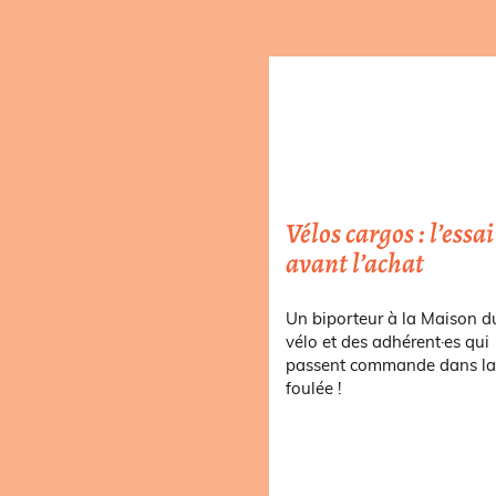
Vélos cargos : l’essai
avant l’achat
Un biporteur à la Maison d
vélo et des adhérent·es qui
passent commande dans l
foulée !