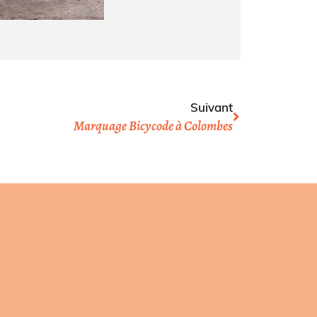
Suivant
Marquage Bicycode à Colombes