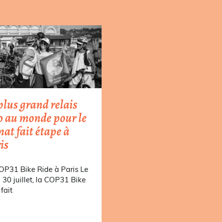
plus grand relais
o au monde pour le
mat fait étape à
is
OP31 Bike Ride à Paris Le
i 30 juillet, la COP31 Bike
fait