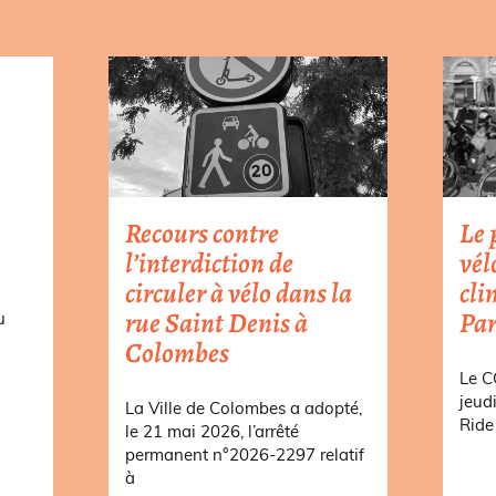
Recours contre
Le 
l’interdiction de
vél
circuler à vélo dans la
cli
rue Saint Denis à
Par
u
Colombes
a
Le C
jeud
La Ville de Colombes a adopté,
Ride 
le 21 mai 2026, l’arrêté
permanent n°2026-2297 relatif
à