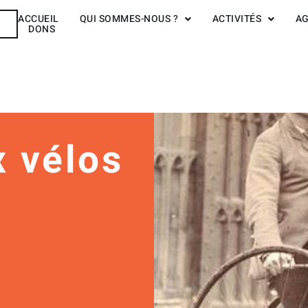
ACCUEIL
QUI SOMMES-NOUS ?
ACTIVITÉS
A
R
DONS
 vélos