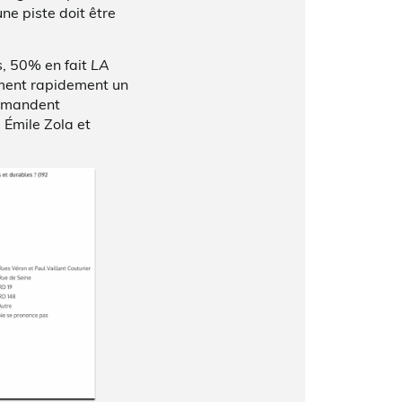
une piste doit être
s, 50% en fait
LA
lement rapidement un
demandent
, Émile Zola et