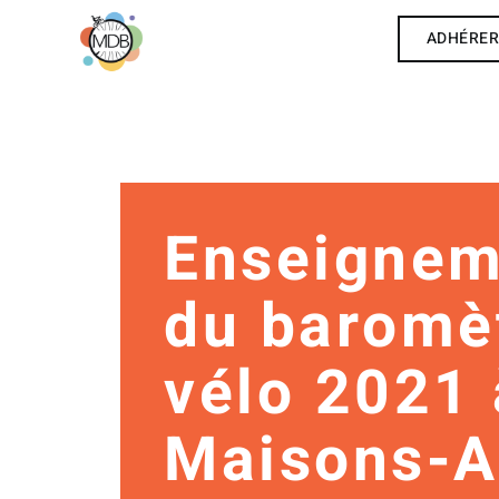
ADHÉRE
Enseignem
du baromè
vélo 2021 
Maisons-A