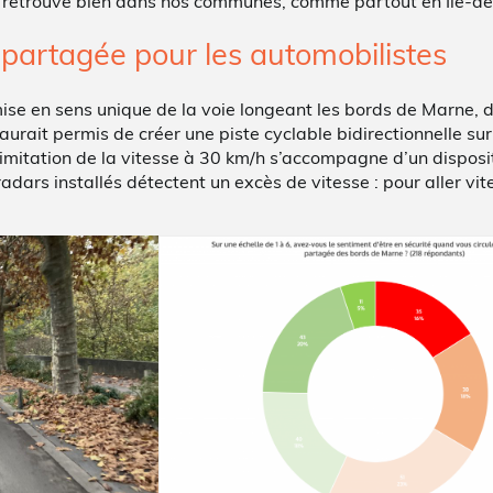
, se retrouve bien dans nos communes, comme partout en Île-d
 partagée pour les automobilistes
 mise en sens unique de la voie longeant les bords de Marne, 
aurait permis de créer une piste cyclable bidirectionnelle sur 
limitation de la vitesse à 30 km/h s’accompagne d’un disposit
radars installés détectent un excès de vitesse : pour aller vi