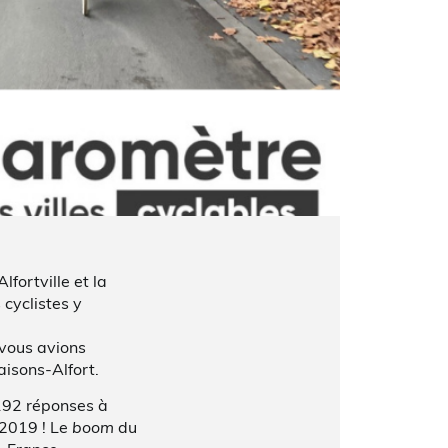
fortville et la
 cyclistes y
 vous avions
aisons-Alfort.
 192 réponses à
 2019 ! Le
boom
du