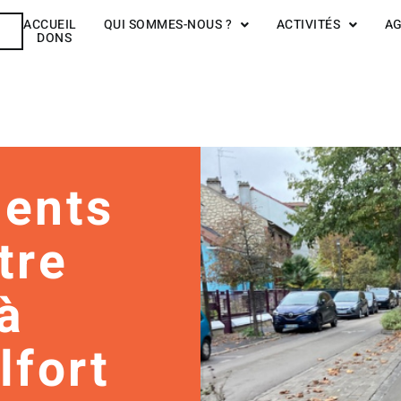
ACCUEIL
QUI SOMMES-NOUS ?
ACTIVITÉS
A
R
DONS
ents
tre
à
lfort