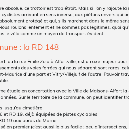
bsolue, ce trottoir est trop étroit. Mais si l’on y rajoute la 
ux cyclistes arrivant en sens inverse, aux piétons envers qui 
e absolument protégé et qui, s’ils marchent dans le même sen
 Nous roulons lentement et ne sommes pas légitimes, quoi qu’
t pas le vélo comme un moyen de transport évident.
une : la RD 148
, ou la rue Émile Zola à Alfortville, est un axe majeur pour 
ssements des voies ferrées qui nous séparent sont rares, celu
t-Maurice d’une part et Vitry/Villejuif de l’autre. Pouvoir tra
tile.
 étudie en concertation avec la Ville de Maisons-Alfort la 
années. Sur le territoire de la commune, on peut identifier tro
es jusqu’au cimetière ;
D 6 et RD 19, déjà équipées de pistes cyclables ;
a RD 19 aux bords de Marne.
lisé en premier (c’est aussi le plus facile : peu d’intersections