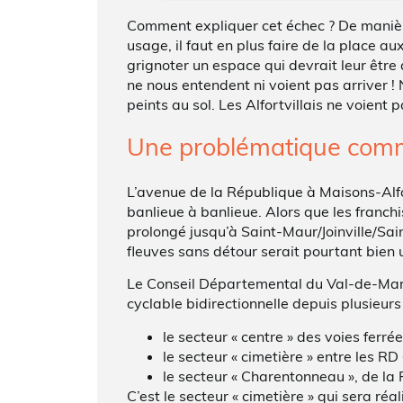
Comment expliquer cet échec ? De manière a
usage, il faut en plus faire de la place a
grignoter un espace qui devrait leur êtr
ne nous entendent ni voient pas arriver !
peints au sol. Les Alfortvillais ne voien
Une problématique comm
L’avenue de la République à Maisons-Alfort
banlieue à banlieue. Alors que les franchi
prolongé jusqu’à Saint-Maur/Joinville/Sain
fleuves sans détour serait pourtant bien u
Le Conseil Départemental du Val-de-Marne
cyclable bidirectionnelle depuis plusieurs 
le secteur « centre » des voies ferré
le secteur « cimetière » entre les R
le secteur « Charentonneau », de l
C’est le secteur « cimetière » qui sera réa