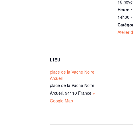
16 nov
Heure :
14h00 -
Catégo
Atelier 
LIEU
place de la Vache Noire
Arcueil
place de la Vache Noire
Arcueil
,
94110
France
+
Google Map