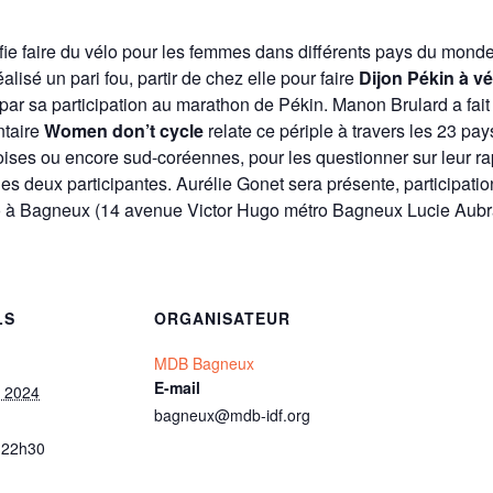
fie faire du vélo pour les femmes dans différents pays du monde
alisé un pari fou, partir de chez elle pour faire
Dijon Pékin à vé
é par sa participation au marathon de Pékin. Manon Brulard a fait
ntaire
Women don’t cycle
relate ce périple à travers les 23 pa
ses ou encore sud-coréennes, pour les questionner sur leur rap
es deux participantes. Aurélie Gonet sera présente, participat
o à Bagneux (14 avenue Victor Hugo métro Bagneux Lucie Aubrac).
LS
ORGANISATEUR
MDB Bagneux
E-mail
 2024
bagneux@mdb-idf.org
 22h30