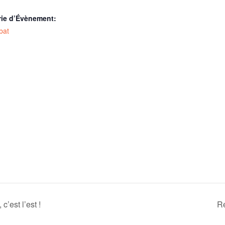
rie d’Évènement:
bat
c’est l’est !
Ré