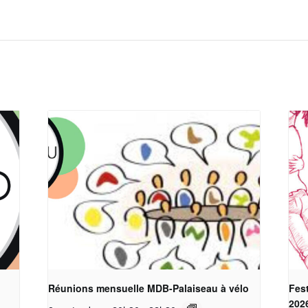
Réunions mensuelle MDB-Palaiseau à vélo
Fest
202