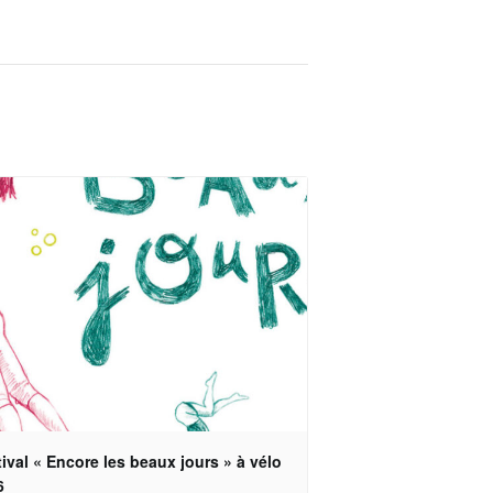
ival « Encore les beaux jours » à vélo
6