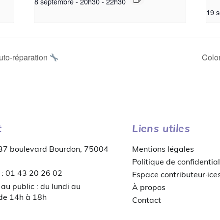
8 septembre - 20h30
-
22h30
19 s
uto-réparation
Colom
t
Liens utiles
 37 boulevard Bourdon, 75004
Mentions légales
Politique de confidential
 : 01 43 20 26 02
Espace contributeur·ice
au public : du lundi au
À propos
 de 14h à 18h
Contact