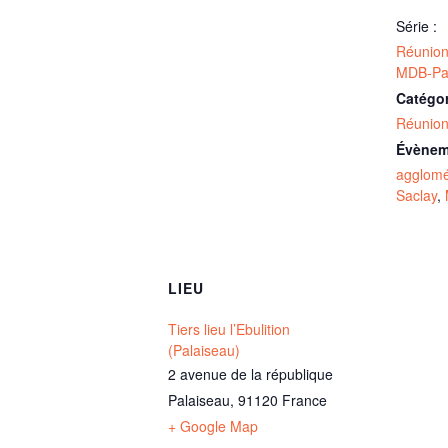
Série :
Réunion
MDB-Pal
Catégo
Réunion
Évènem
agglomé
Saclay
,
LIEU
Tiers lieu l’Ebulition
(Palaiseau)
2 avenue de la république
Palaiseau
,
91120
France
+ Google Map