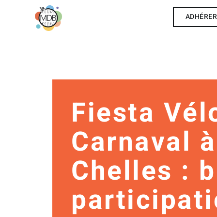
ADHÉRE
Fiesta Vél
Carnaval à
Chelles : b
participat