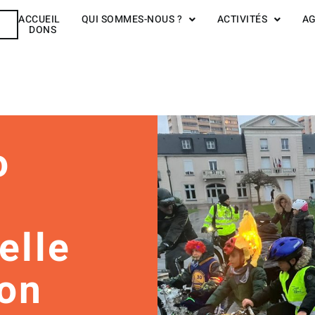
ACCUEIL
QUI SOMMES-NOUS ?
ACTIVITÉS
A
R
DONS
o
elle
ion