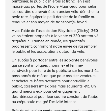
printanier, le public asniérois et francilien s’est
massé aux portes de l’école Mauriceau pour, selon
les cas, dire au revoir à son ancien vélo, dénicher la
perle rare, équiper le petit dernier de la famille ou
renouveler son moyen de transport(s) favori.
Avec l’aide de l’association Bicyclaide (Clichy),
260
vélos étaient proposés à la vente et
230
ont trouvé
acquéreur. D’année en année, les quantités
progressent, confirmant notre envie de rassembler
le public et les associations autour du vélo.
Un succès à partager entre les
soixante
bénévoles
qui se sont impliqués : homme- et femme-
sandwich pour faire de la publicité sur les marchés,
passionnés de mécanique pour assister vendeurs
et acheteurs, hôtes avenants pour accueillir le
public, caissiers inflexibles mais souriants, etc. Un
grand merci à eux pour cet engagement
désintéressé et pour leur sourire constant de l’aube
au crépuscule malgré l’activité intense.
Près de
mille cinq cents
personnes sont venues ce