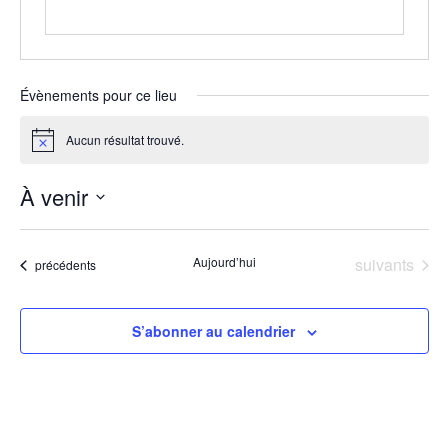
Évènements pour ce lieu
Aucun résultat trouvé.
Notice
À venir
Sélectionnez
une
date.
Évènements
Aujourd’hui
suivants
Évènements
précédents
S’abonner au calendrier